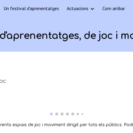
Un festival d'aprenentatges
Actuacions
Com arribar
ip to main content
Skip to navigat
d'aprenentatges, de joc i 
Roc
rents espais de joc i moviment dirigit per tots els públics. Po