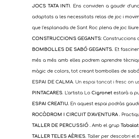
JOCS TATA INTI
. E
ns conviden a gaudir d’una
adaptats a les necessitats relas de joc i movime
que l'esplanada de Sant Roc plena de joc lliure
CONSTRUCCIONS GEGANTS:
Construccions a
BOMBOLLES DE SABÓ
GEGANTS.
Et fascine
més a més a
mb elles podrem aprendre tècnique
màgic de colors, tot creant bombolles de sab
ESPAI DE CALMA
. Un espai tancat i fresc on 
PINTACARES
. L'artista Lo
Cigronet
estarà a pu
ESPAI CREATIU.
En aquest espai podràs gaudir i
ROCÒDROM I CIRCUIT D'AVENTURA .
Practiq
TALLER DE PERCUSSIÓ .
Amb el grup
Tabalat
TALLER TELES AÈRIES.
Taller per descobri el 