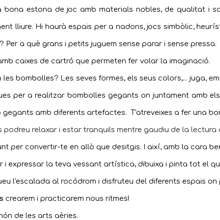
 bona estona de joc amb materials nobles, de qualitat i sos
nt lliure. Hi haurà espais per a nadons, jocs simbòlic, heurísti
? Per a qu
è
grans i petits juguem sense parar i sense pressa.
mb caixes de cartró que permeten fer volar la imaginació.
n les bombolles? Les seves formes, els seus colors,... juga, e
s per a realitzar bombolles gegants on juntament amb els no
ó gegants amb diferents artefactes.
T'atreveixes a fer una 
us podreu relaxar i estar tranquils mentre gaudiu de la lectur
nt per convertir-te en allò que desitgis. I així, amb la cara be
 expressar la teva vessant artística, dibuixa i pinta tot el qu
ueu l'escalada al rocódrom i disfruteu del diferents espais on 
s
crearem i practicarem nous ritmes!
món de les arts aèries.