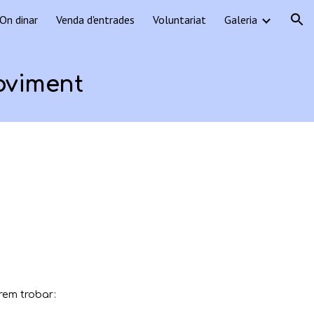
On dinar
Venda d'entrades
Voluntariat
Galeria
ion
moviment
drem trobar: