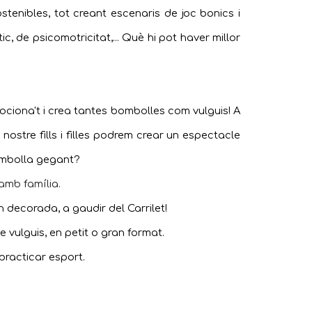
tenibles, tot creant escenaris de joc bonics i
c, de psicomotricitat,... Què hi pot haver millor
mociona't i crea tantes bombolles com vulguis! A
stre fills i filles podrem crear un espectacle
bombolla gegant?
a amb fam
í
lia.
n decorada, a gaudir del Carrilet!
e vulguis, en petit o gran format
.
practicar esport.