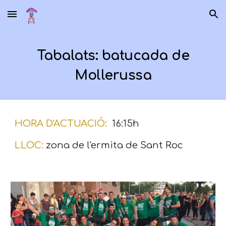
Skip to main content
Skip to navigation
Tabalats: batucada de
Mollerussa
HORA D'ACTUACIÓ:
1
6:15
h
LLOC:
zona de l'ermita de Sant Roc